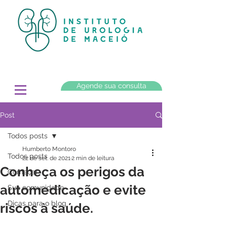
Agende sua consulta
Post
Todos posts
Humberto Montoro
Todos posts
22 de set. de 2021
2 min de leitura
Conheça os perigos da
Começar
automedicação e evite
Sua comunidade
Dicas para o blog
riscos à saúde.