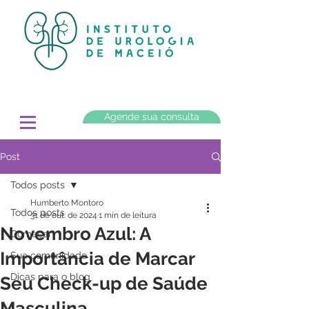
Agende sua consulta
Post
Todos posts
Humberto Montoro
Todos posts
31 de out. de 2024
1 min de leitura
Novembro Azul: A
Começar
Importância de Marcar
Sua comunidade
Dicas para o blog
Seu Check-up de Saúde
Masculina