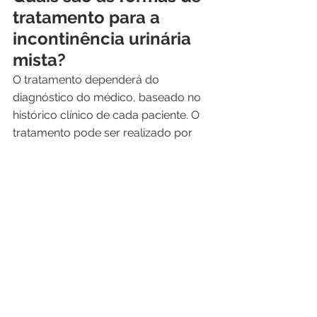
tratamento para a 
incontinência urinária 
mista?
O tratamento dependerá do 
diagnóstico do médico, baseado no 
histórico clínico de cada paciente. O 
tratamento pode ser realizado por 
meio de medicamentos, fisioterapia 
ou até mesmo, cirurgia. É importante 
ressaltar que o tratamento é diferente 
para cada paciente e dependerá 
também da gravidade do problema. 
Se você possui algum destes 
sintomas, procure um médico 
urologista. Entre em contato e 
agende sua consulta. 