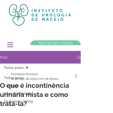
Agende sua consulta
Post
Todos posts
Humberto Montoro
Todos posts
22 de ago. de 2022
2 min de leitura
O que é incontinência
Começar
urinária mista e como
Sua comunidade
Dicas para o blog
tratá-la?