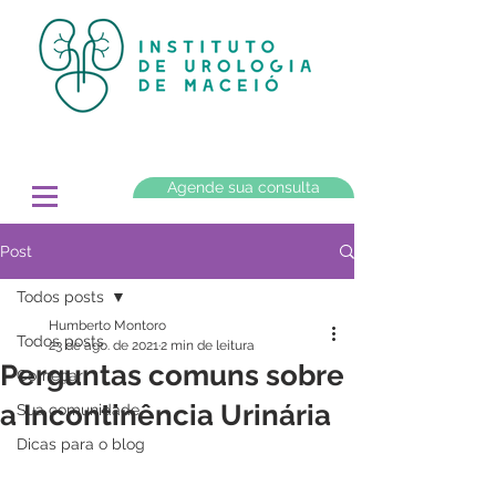
Agende sua consulta
Post
Todos posts
Humberto Montoro
Todos posts
23 de ago. de 2021
2 min de leitura
Perguntas comuns sobre
Começar
a Incontinência Urinária
Sua comunidade
Dicas para o blog