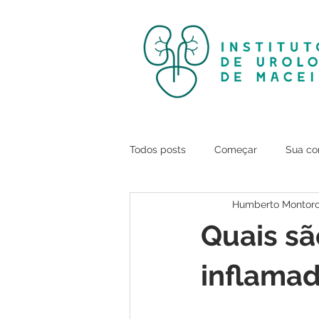
Todos posts
Começar
Sua c
Humberto Montor
Quais sã
inflamad