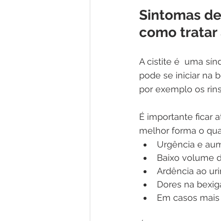
Sintomas de 
como tratar
A cistite é  uma s
pode se iniciar na 
por exemplo os rins 
É importante ficar 
melhor forma o quan
Urgência e aum
Baixo volume d
Ardência ao uri
Dores na bexiga
Em casos mais 