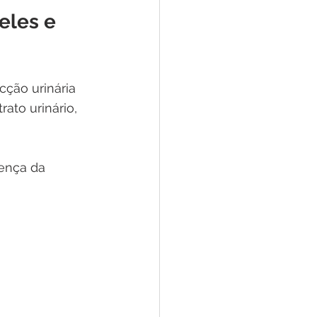
eles e 
ecção urinária 
ato urinário, 
oença da 