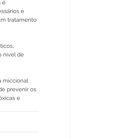
 é 
ssários e 
 um tratamento 
icos, 
 nível de 
a miccional 
de prevenir os 
óxicas e 