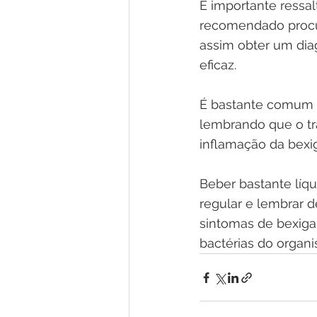
É importante ressal
recomendado procur
assim obter um diag
eficaz.
É bastante comum q
lembrando que o tra
inflamação da bexig
Beber bastante líqu
regular e lembrar d
sintomas de bexiga 
bactérias do organ