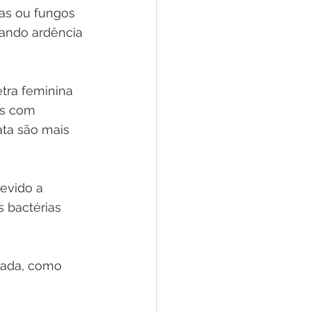
as ou fungos 
ando ardência 
tra feminina 
ns com 
ta são mais 
evido a 
 bactérias 
mada, como 