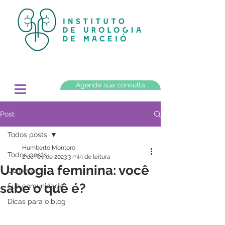
Agende sua consulta
Post
Todos posts
Humberto Montoro
Todos posts
2 de fev. de 2023
3 min de leitura
Urologia feminina: você
Começar
sabe o quê é?
Sua comunidade
Dicas para o blog