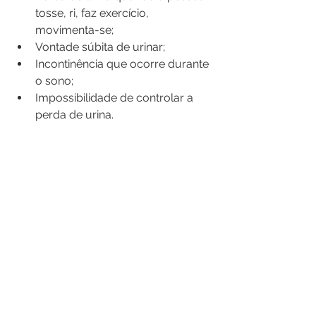
tosse, ri, faz exercício, 
movimenta-se;
Vontade súbita de urinar;
Incontinência que ocorre durante 
o sono;
Impossibilidade de controlar a 
perda de urina.
Como é feito o diagnóstico e o 
tratamento da incontinência 
urinária?
Além dos sintomas, o exame de 
urodinâmica, que mede o enchimento 
e o esvaziamento vesical, pode 
auxiliar a diagnosticar a doença. Já o 
tratamento pode ser cirúrgico em 
alguns casos. Em outros, exercícios 