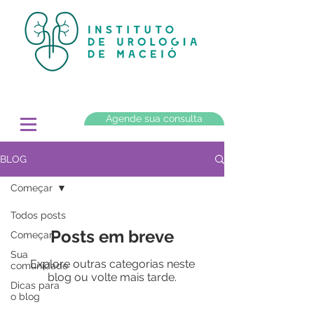
Agende sua consulta
BLOG
Começar
Todos posts
Posts em breve
Começar
Sua
Explore outras categorias neste
comunidade
blog ou volte mais tarde.
Dicas para
o blog