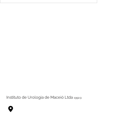
Instituto de Urologia de Maceió Ltda
1992@
R. Hugo Corrêa Paes, 253 - Farol, Maceió - AL,
57050-730